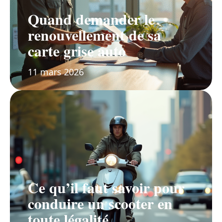
Quand demander le
renouvellement de sa
carte grise auto
11 mars 2026
Ce qu’il faut savoir pour
conduire un scooter en
toute légalité