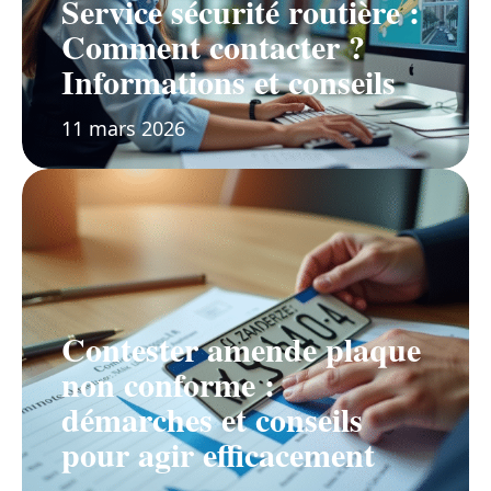
Service sécurité routière :
Comment contacter ?
Informations et conseils
11 mars 2026
Contester amende plaque
non conforme :
démarches et conseils
pour agir efficacement