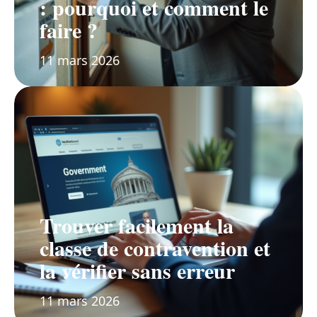
: pourquoi et comment le
faire ?
11 mars 2026
Trouver facilement la
classe de contravention et
la vérifier sans erreur
11 mars 2026