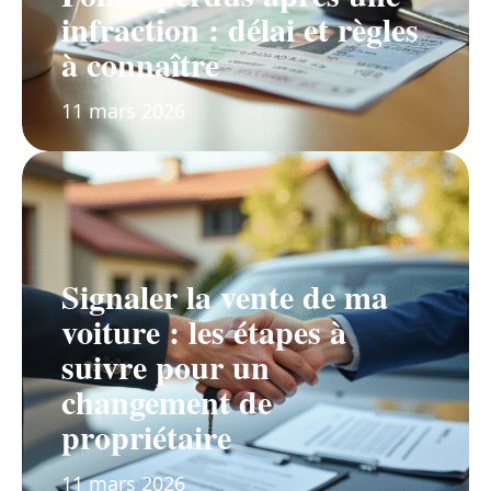
infraction : délai et règles
à connaître
11 mars 2026
Signaler la vente de ma
voiture : les étapes à
suivre pour un
changement de
propriétaire
11 mars 2026