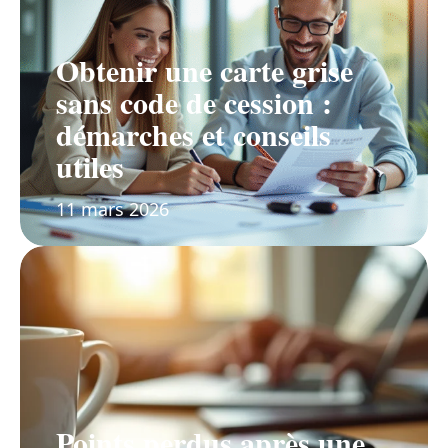
Obtenir une carte grise
sans code de cession :
démarches et conseils
utiles
11 mars 2026
Points perdus après une