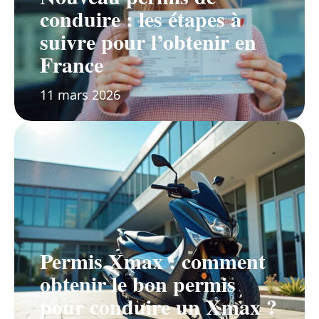
conduire : les étapes à
suivre pour l’obtenir en
France
11 mars 2026
Permis Xmax : comment
obtenir le bon permis
pour conduire un Xmax ?