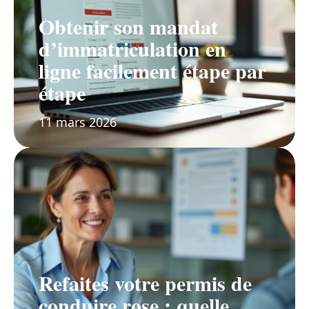
Obtenir son mandat
d’immatriculation en
ligne facilement étape par
étape
11 mars 2026
Refaites votre permis de
conduire rose : quelle