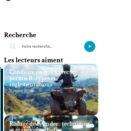
Recherche
Les lecteurs aiment
Conduire un quad avec le
permis B : types et
réglementations
11 mars 2026
Rodage de cylindre : techniques
et étapes essentielles