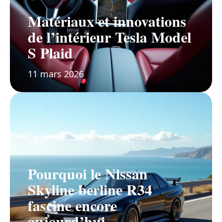
Matériaux et innovations
de l’intérieur Tesla Model
S Plaid
11 mars 2026
Pourquoi le Nissan
Skyline berline R34
fascine encore
aujourd’hui