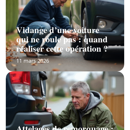
Vidange d’une voiture
qui ne roule pas : quand
réaliser cette opération ?
11 mars 2026
Attelages de remorquage :