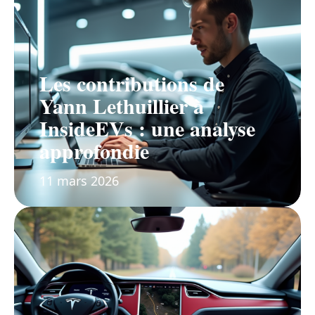
Les contributions de
Yann Lethuillier à
InsideEVs : une analyse
approfondie
11 mars 2026