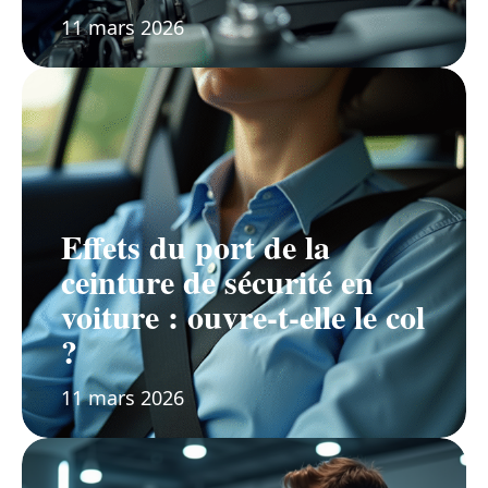
11 mars 2026
Effets du port de la
ceinture de sécurité en
voiture : ouvre-t-elle le col
?
11 mars 2026