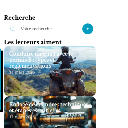
Recherche
Les lecteurs aiment
Conduire un quad avec le
permis B : types et
réglementations
11 mars 2026
Rodage de cylindre : techniques
et étapes essentielles
11 mars 2026